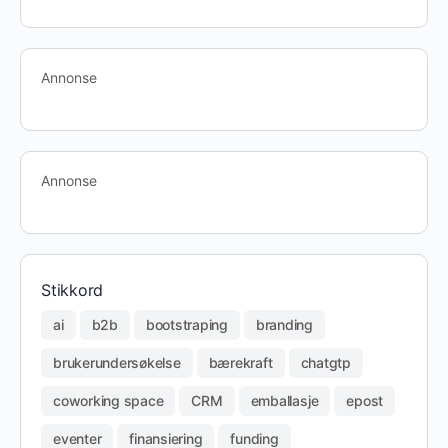
Annonse
Annonse
Stikkord
ai
b2b
bootstraping
branding
brukerundersøkelse
bærekraft
chatgtp
coworking space
CRM
emballasje
epost
eventer
finansiering
funding