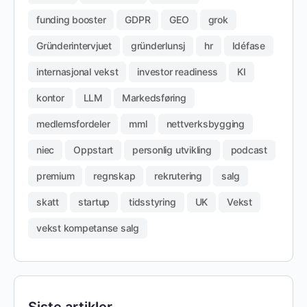
funding booster
GDPR
GEO
grok
Gründerintervjuet
gründerlunsj
hr
Idéfase
internasjonal vekst
investor readiness
KI
kontor
LLM
Markedsføring
medlemsfordeler
mml
nettverksbygging
niec
Oppstart
personlig utvikling
podcast
premium
regnskap
rekrutering
salg
skatt
startup
tidsstyring
UK
Vekst
vekst kompetanse salg
Siste artikler