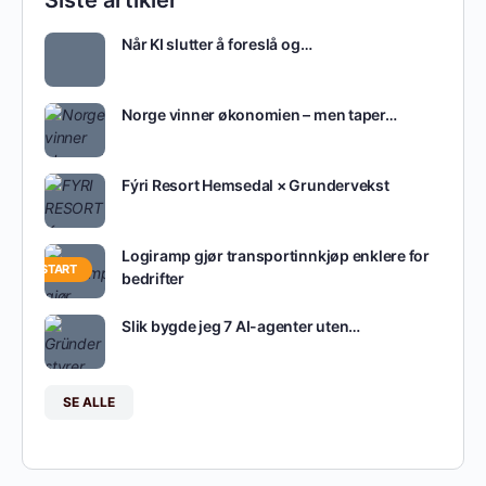
Når KI slutter å foreslå og…
Norge vinner økonomien – men taper…
Fýri Resort Hemsedal × Grundervekst
Logiramp gjør transportinnkjøp enklere for
OPPSTART
bedrifter
Slik bygde jeg 7 AI-agenter uten…
SE ALLE