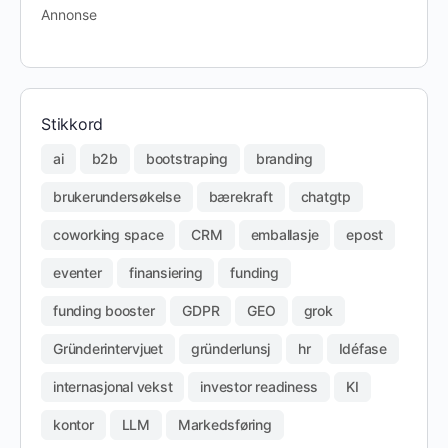
Annonse
Stikkord
ai
b2b
bootstraping
branding
brukerundersøkelse
bærekraft
chatgtp
coworking space
CRM
emballasje
epost
eventer
finansiering
funding
funding booster
GDPR
GEO
grok
Gründerintervjuet
gründerlunsj
hr
Idéfase
internasjonal vekst
investor readiness
KI
kontor
LLM
Markedsføring