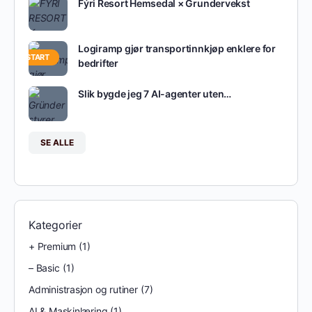
Fýri Resort Hemsedal × Grundervekst
Logiramp gjør transportinnkjøp enklere for
OPPSTART
bedrifter
Slik bygde jeg 7 AI-agenter uten…
SE ALLE
Kategorier
+ Premium
(1)
– Basic
(1)
Administrasjon og rutiner
(7)
AI & Maskinlæring
(1)