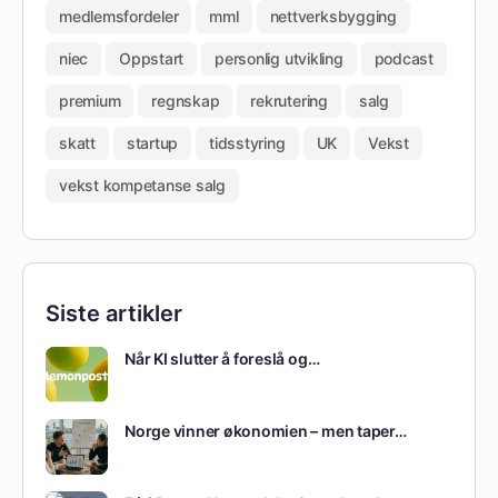
medlemsfordeler
mml
nettverksbygging
niec
Oppstart
personlig utvikling
podcast
premium
regnskap
rekrutering
salg
skatt
startup
tidsstyring
UK
Vekst
vekst kompetanse salg
Siste artikler
Når KI slutter å foreslå og…
Norge vinner økonomien – men taper…