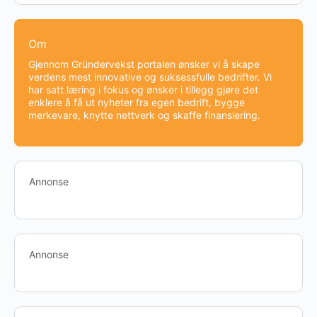
Om
Gjennom Gründervekst portalen ønsker vi å skape
verdens mest innovative og suksessfulle bedrifter. Vi
har satt læring i fokus og ønsker i tillegg gjøre det
enklere å få ut nyheter fra egen bedrift, bygge
merkevare, knytte nettverk og skaffe finansiering.
Annonse
Annonse