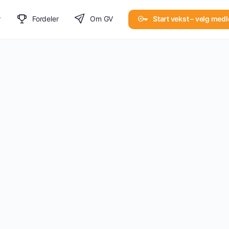
r
Fordeler
Om GV
Start vekst – velg med