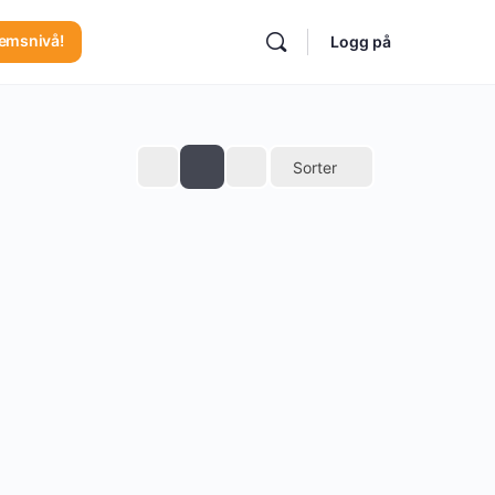
lemsnivå!
Logg på
Sorter