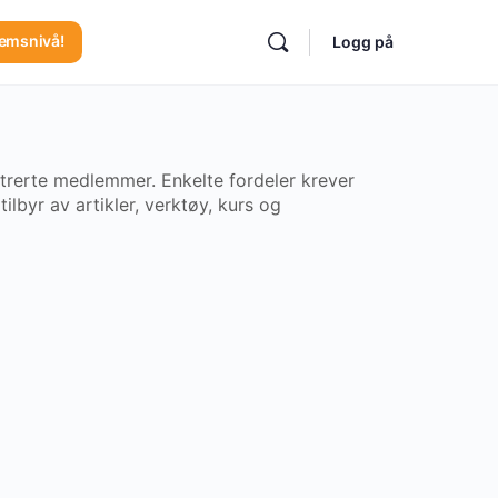
lemsnivå!
Logg på
gistrerte medlemmer. Enkelte fordeler krever
ilbyr av artikler, verktøy, kurs og