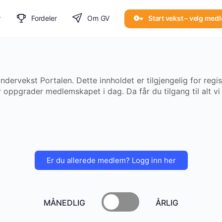
r
Fordeler
Om GV
Start vekst – velg med
ründervekst Portalen. Dette innholdet er tilgjengelig for re
 oppgrader medlemskapet i dag. Da får du tilgang til alt vi t
Er du allerede medlem? Logg inn her
MÅNEDLIG
ÅRLIG