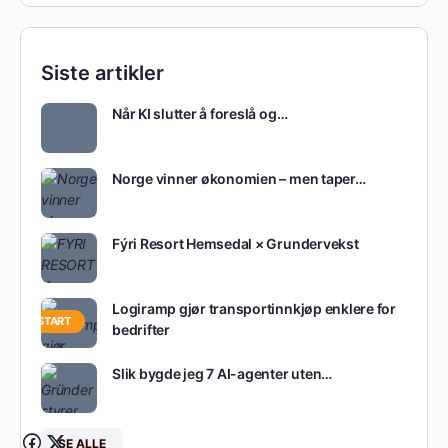
Siste artikler
Når KI slutter å foreslå og…
Norge vinner økonomien – men taper…
Fýri Resort Hemsedal × Grundervekst
Logiramp gjør transportinnkjøp enklere for
OPPSTART
bedrifter
Slik bygde jeg 7 AI-agenter uten…
SE ALLE