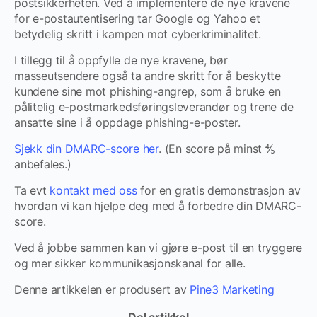
postsikkerheten. Ved å implementere de nye kravene
for e-postautentisering tar Google og Yahoo et
betydelig skritt i kampen mot cyberkriminalitet.
I tillegg til å oppfylle de nye kravene, bør
masseutsendere også ta andre skritt for å beskytte
kundene sine mot phishing-angrep, som å bruke en
pålitelig e-postmarkedsføringsleverandør og trene de
ansatte sine i å oppdage phishing-e-poster.
Sjekk din DMARC-score her
. (En score på minst ⅘
anbefales.)
Ta evt
kontakt med oss
for en gratis demonstrasjon av
hvordan vi kan hjelpe deg med å forbedre din DMARC-
score.
Ved å jobbe sammen kan vi gjøre e-post til en tryggere
og mer sikker kommunikasjonskanal for alle.
Denne artikkelen er produsert av
Pine3 Marketing
Del artikkel