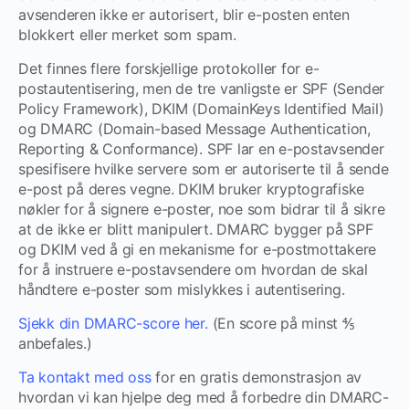
avsenderen ikke er autorisert, blir e-posten enten
blokkert eller merket som spam.
Det finnes flere forskjellige protokoller for e-
postautentisering, men de tre vanligste er SPF (Sender
Policy Framework), DKIM (DomainKeys Identified Mail)
og DMARC (Domain-based Message Authentication,
Reporting & Conformance). SPF lar en e-postavsender
spesifisere hvilke servere som er autoriserte til å sende
e-post på deres vegne. DKIM bruker kryptografiske
nøkler for å signere e-poster, noe som bidrar til å sikre
at de ikke er blitt manipulert. DMARC bygger på SPF
og DKIM ved å gi en mekanisme for e-postmottakere
for å instruere e-postavsendere om hvordan de skal
håndtere e-poster som mislykkes i autentisering.
Sjekk din DMARC-score her.
(En score på minst ⅘
anbefales.)
Ta kontakt med oss
for en gratis demonstrasjon av
hvordan vi kan hjelpe deg med å forbedre din DMARC-