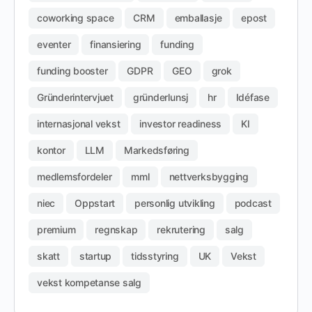
coworking space
CRM
emballasje
epost
eventer
finansiering
funding
funding booster
GDPR
GEO
grok
Gründerintervjuet
gründerlunsj
hr
Idéfase
internasjonal vekst
investor readiness
KI
kontor
LLM
Markedsføring
medlemsfordeler
mml
nettverksbygging
niec
Oppstart
personlig utvikling
podcast
premium
regnskap
rekrutering
salg
skatt
startup
tidsstyring
UK
Vekst
vekst kompetanse salg