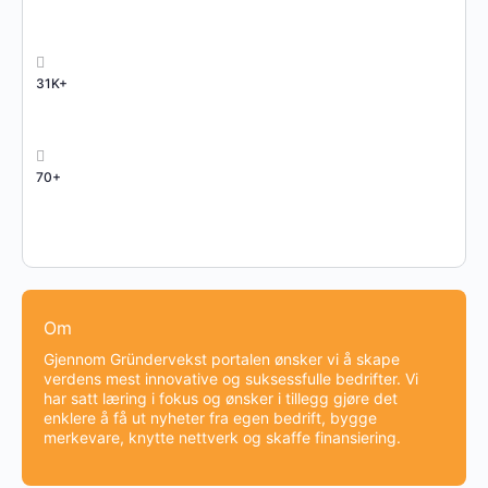
31K+
70+
Om
Gjennom Gründervekst portalen ønsker vi å skape
verdens mest innovative og suksessfulle bedrifter. Vi
har satt læring i fokus og ønsker i tillegg gjøre det
enklere å få ut nyheter fra egen bedrift, bygge
merkevare, knytte nettverk og skaffe finansiering.